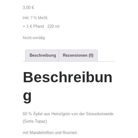
3,00
€
inkl. 7 % MwSt.
+ 1 € Pfand 220 ml
Nicht vorrätig
P
Beschreibung
Rezensionen (0)
r
o
Beschreibun
d
u
k
g
t
e
n
60 % Äpfel aus Heinzlgrün von der Streuobstweide
t
(Sorte Topaz)
h
mit Mandelstiften und Rosinen
ä