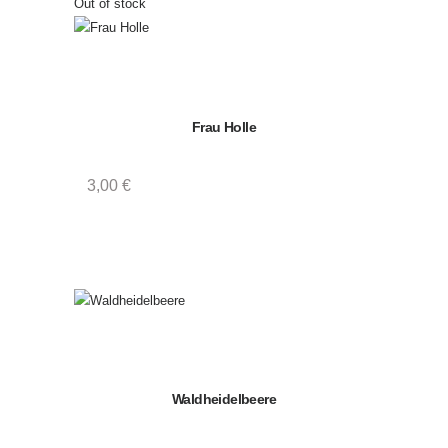
8
Out of stock
8
8
Frau Holle
3,00
€
Waldheidelbeere