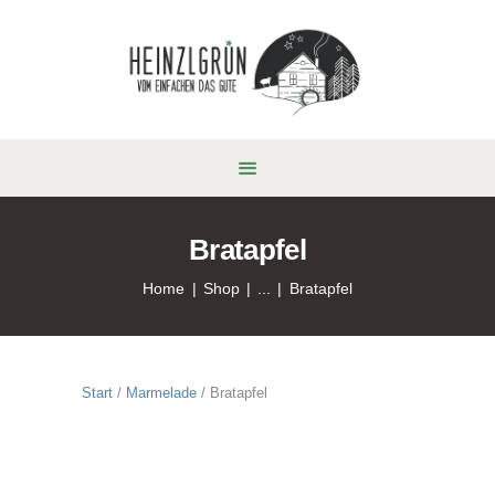
Bratapfel
Home
Shop
...
Bratapfel
Start
/
Marmelade
/ Bratapfel