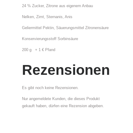
l
24 % Zucker, Zitrone aus eigenem Anbau
t
:
Nelken, Zimt, Sternanis, Anis
2
Geliermittel Pektin, Säuerungsmittel Zitronensäure
0
0
Konservierungsstoff Sorbinsäure
g
200 g + 1 € Pfand
K
a
Rezensionen
t
e
g
Es gibt noch keine Rezensionen.
o
r
Nur angemeldete Kunden, die dieses Produkt
i
gekauft haben, dürfen eine Rezension abgeben.
e
:
M
a