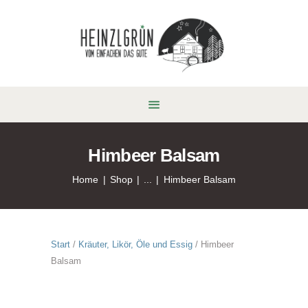
Himbeer Balsam
Home
Shop
...
Himbeer Balsam
Start
/
Kräuter, Likör, Öle und Essig
/ Himbeer
Balsam