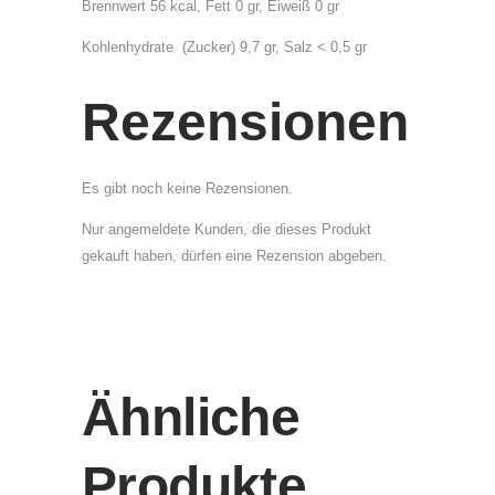
Brennwert 56 kcal, Fett 0 gr, Eiweiß 0 gr
m
l
Kohlenhydrate (Zucker) 9,7 gr, Salz < 0,5 gr
K
a
Rezensionen
t
e
g
Es gibt noch keine Rezensionen.
o
Nur angemeldete Kunden, die dieses Produkt
r
gekauft haben, dürfen eine Rezension abgeben.
i
e
:
K
r
ä
Ähnliche
u
t
Produkte
e