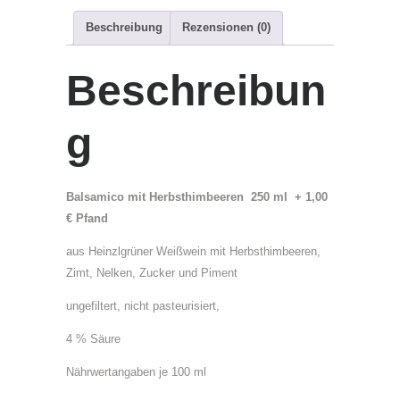
Beschreibung
Rezensionen (0)
P
r
o
Beschreibun
d
u
g
k
t
e
Balsamico mit Herbsthimbeeren 250 ml + 1,00
n
€ Pfand
t
h
aus Heinzlgrüner Weißwein mit Herbsthimbeeren,
ä
Zimt, Nelken, Zucker und Piment
l
ungefiltert, nicht pasteurisiert,
t
:
4 % Säure
2
5
Nährwertangaben je 100 ml
0