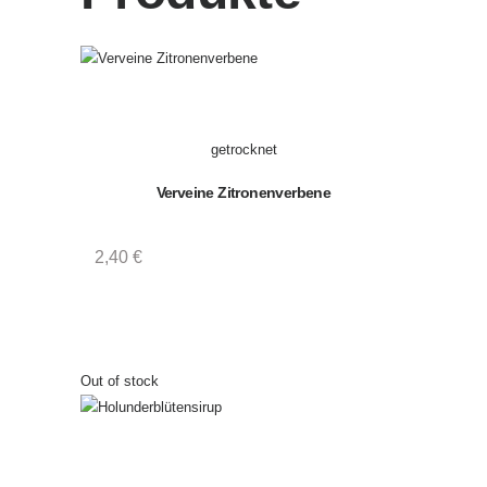
r
,
L
i
k
ö
getrocknet
r
,
Verveine Zitronenverbene
Ö
l
2,40
€
e
u
n
d
E
Out of stock
s
s
i
g