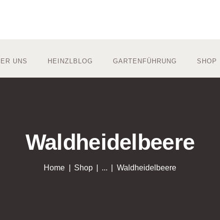
ER UNS
HEINZLBLOG
GARTENFÜHRUNG
SHOP
Waldheidelbeere
Home
Shop
...
Waldheidelbeere