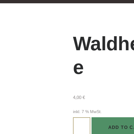
Waldhe
e
4,00
€
inkl. 7 % MwSt.
Waldheidelbeere
ADD TO 
Menge