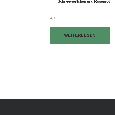
Schneeweißchen und Rosenrot
4,00
€
WEITERLESEN