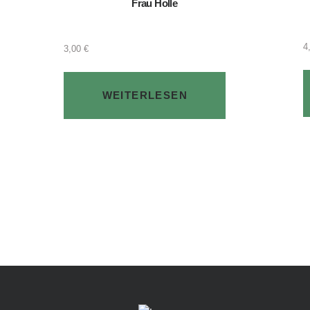
Frau Holle
4
3,00
€
WEITERLESEN