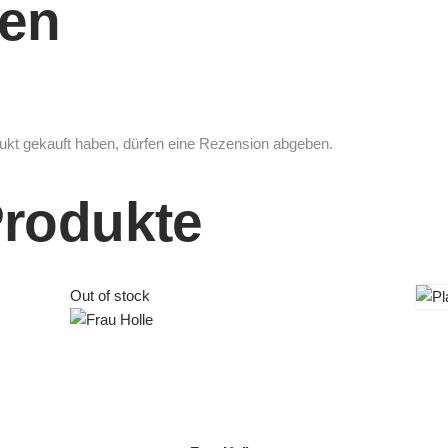
en
a
d
e
P
r
o
ukt gekauft haben, dürfen eine Rezension abgeben.
d
u
Produkte
c
t
I
D
Out of stock
:
2
8
3
9