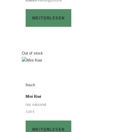
Konservierungsstoffe
2,50
€
WEITERLESEN
Out of stock
frisch
Mini Kiwi
nur saisonal
4,00
€
WEITERLESEN