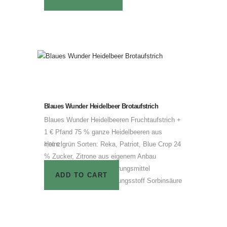
Blaues Wunder Heidelbeer Brotaufstrich
Blaues Wunder Heidelbeeren Fruchtaufstrich +
1 € Pfand 75 % ganze Heidelbeeren aus
Heinzlgrün Sorten: Reka, Patriot, Blue Crop 24
4,00
€
% Zucker, Zitrone aus eigenem Anbau
Geliermittel Pektin, Säuerungsmittel
ADD TO CART
Zitronensäure Konservierungsstoff Sorbinsäure