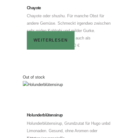
Chayote
Chayote oder shushu. Für manche Obst für
andere Gemüse. Schmeckt irgendwo zwischen
sehr miden Kohlrabi und milder Gurke.
Geschält als Rohkost oder auch als
WEITERLESEN
Ofengemüse Stück für 1,00 €
Out of stock
Holunderblütensirup
Holunderblütensirup, Grundzutat für Hugo unbd
Limonaden. Gesund, ohne Aromen oder