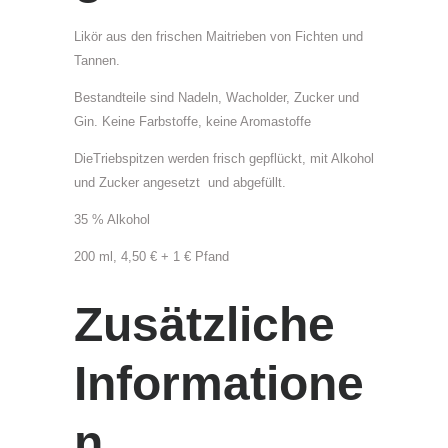
r
Likör aus den frischen Maitrieben von Fichten und
ä
Tannen.
u
t
Bestandteile sind Nadeln, Wacholder, Zucker und
e
Gin. Keine Farbstoffe, keine Aromastoffe
r
DieTriebspitzen werden frisch gepflückt, mit Alkohol
,
und Zucker angesetzt und abgefüllt.
L
i
35 % Alkohol
k
200 ml, 4,50 € + 1 € Pfand
ö
r
Zusätzliche
,
Ö
l
Informatione
e
u
n
n