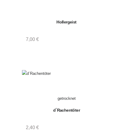
:
2
3
Hollergeist
3
4
7,00
€
getrocknet
d´Rachentöter
2,40
€