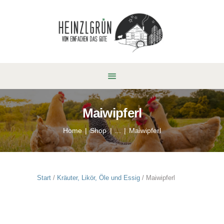
Maiwipferl
Home
Shop
...
Maiwipferl
Start
/
Kräuter, Likör, Öle und Essig
/ Maiwipferl