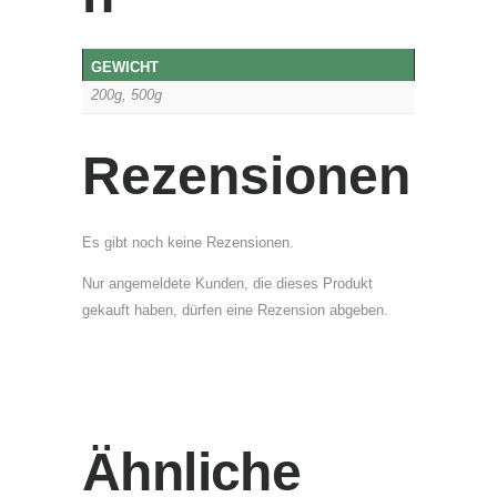
d
E
s
GEWICHT
s
200g, 500g
i
g
Rezensionen
S
c
h
Es gibt noch keine Rezensionen.
l
a
Nur angemeldete Kunden, die dieses Produkt
g
gekauft haben, dürfen eine Rezension abgeben.
w
o
r
t
:
Ähnliche
N
a