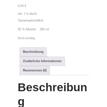
4,50
€
inkl. 7 % MwSt.
Tannenspitzenlikör
35 % Alkohol 200 ml
Nicht vorrätig
K
Beschreibung
a
t
Zusätzliche Informationen
e
Rezensionen (0)
g
o
Beschreibun
r
i
e
g
:
K