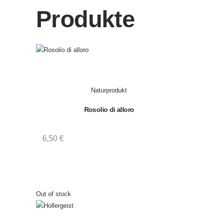
t
Produkte
u
r
p
r
o
d
u
Naturprodukt
k
Rosolio di alloro
t
P
r
6,50
€
o
d
u
c
t
Out of stock
I
D