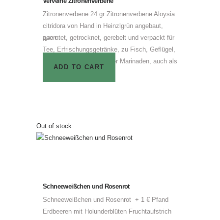
Verveine Zitronenverbene
Zitronenverbene 24 gr Zitronenverbene Aloysia
citridora von Hand in Heinzlgrün angebaut,
geerntet, getrocknet, gerebelt und verpackt für
2,40
€
Tee, Erfrischungsgetränke, zu Fisch, Geflügel,
griechischem Joghurt oder Marinaden, auch als
ADD TO CART
Parfüm
Out of stock
Schneeweißchen und Rosenrot
Schneeweißchen und Rosenrot + 1 € Pfand
Erdbeeren mit Holunderblüten Fruchtaufstrich