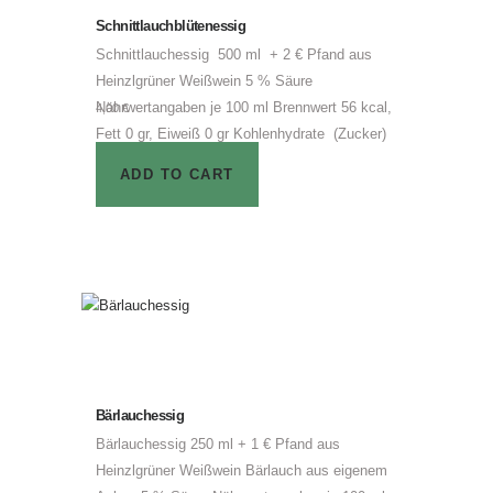
Schnittlauchblütenessig
Schnittlauchessig 500 ml + 2 € Pfand aus
Heinzlgrüner Weißwein 5 % Säure
Nährwertangaben je 100 ml Brennwert 56 kcal,
4,00
€
Fett 0 gr, Eiweiß 0 gr Kohlenhydrate (Zucker)
9,7 gr, Salz < 0,5 gr
ADD TO CART
Bärlauchessig
Bärlauchessig 250 ml + 1 € Pfand aus
Heinzlgrüner Weißwein Bärlauch aus eigenem