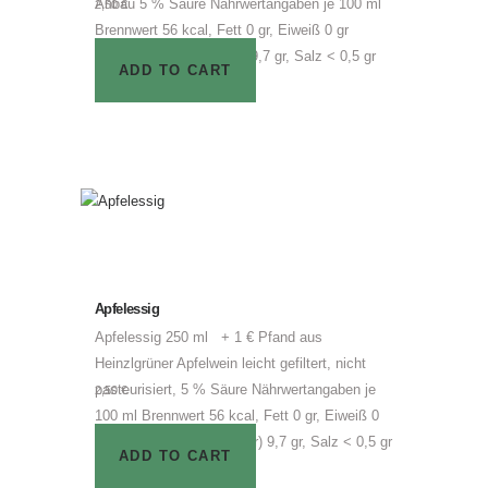
Anbau 5 % Säure Nährwertangaben je 100 ml
2,50
€
Brennwert 56 kcal, Fett 0 gr, Eiweiß 0 gr
Kohlenhydrate (Zucker) 9,7 gr, Salz < 0,5 gr
ADD TO CART
Apfelessig
Apfelessig 250 ml + 1 € Pfand aus
Heinzlgrüner Apfelwein leicht gefiltert, nicht
pasteurisiert, 5 % Säure Nährwertangaben je
2,50
€
100 ml Brennwert 56 kcal, Fett 0 gr, Eiweiß 0
gr Kohlenhydrate (Zucker) 9,7 gr, Salz < 0,5 gr
ADD TO CART