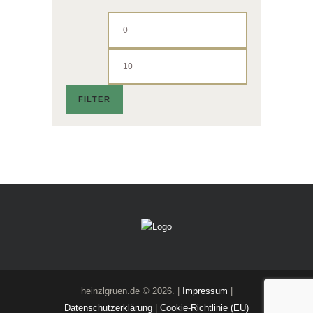
Min.
Max.
Preis
Preis
FILTER
heinzlgruen.de © 2026. |
Impressum
|
Datenschutzerklärung
|
Cookie-Richtlinie (EU)