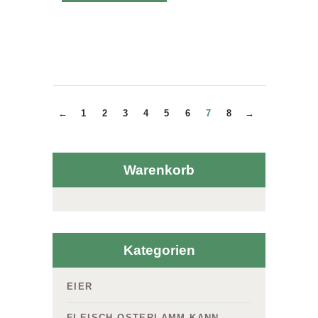
←
1
2
3
4
5
6
7
8
→
Warenkorb
Kategorien
EIER
FLEISCH OSTERLAMM KANN