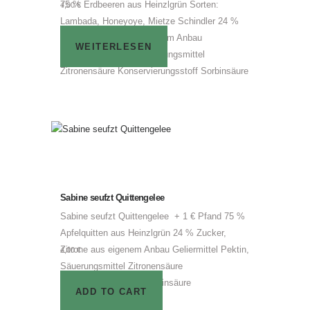
75 % Erdbeeren aus Heinzlgrün Sorten:
4,00
€
Lambada, Honeyoye, Mietze Schindler 24 %
Zucker, Zitrone aus eigenem Anbau
WEITERLESEN
Geliermittel Pektin, Säuerungsmittel
Zitronensäure Konservierungsstoff Sorbinsäure
Sabine seufzt Quittengelee
Sabine seufzt Quittengelee + 1 € Pfand 75 %
Apfelquitten aus Heinzlgrün 24 % Zucker,
Zitrone aus eigenem Anbau Geliermittel Pektin,
4,00
€
Säuerungsmittel Zitronensäure
Konservierungsstoff Sorbinsäure
ADD TO CART