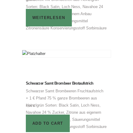
Sorten: Black Satin, Loch Ness, Navahoe 24
% Zucker, Zitrone aus eigenem Anbau
WEITERLESEN
Geliermittel Pektin, Säuerungsmittel
Zitronensäure Konservierungsstoff Sorbinsäure
Schwarzer Samt Brombeer Brotaufstrich
Schwarzer Samt Brombeeren Fruchtaufstrich
+ 1 € Pfand 75 % ganze Brombeeren aus
Heinzlgrün Sorten: Black Satin, Loch Ness,
4,00
€
Navahoe 24 % Zucker, Zitrone aus eigenem
Anbau Geliermittel Pektin, Säuerungsmittel
ADD TO CART
Zitronensäure Konservierungsstoff Sorbinsäure