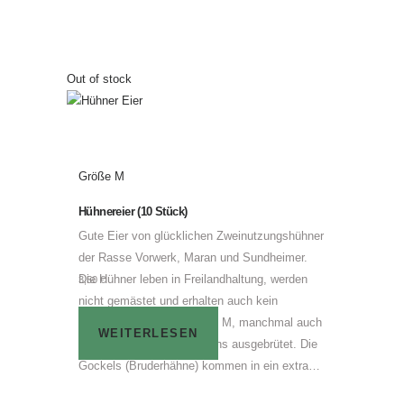
Out of stock
Größe M
Hühnereier (10 Stück)
Gute Eier von glücklichen Zweinutzungshühner
der Rasse Vorwerk, Maran und Sundheimer.
Die Hühner leben in Freilandhaltung, werden
3,50
€
nicht gemästet und erhalten auch kein
Kraftfutter. Größe ist meist M, manchmal auch
WEITERLESEN
L. Die Küken werden bei uns ausgebrütet. Die
Gockels (Bruderhähne) kommen in ein extra…