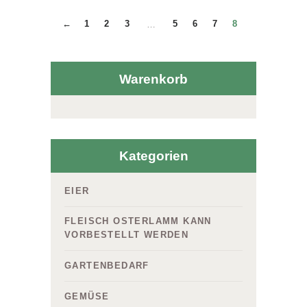
←
1
2
3
5
6
7
8
…
Warenkorb
Kategorien
EIER
FLEISCH OSTERLAMM KANN
VORBESTELLT WERDEN
GARTENBEDARF
GEMÜSE