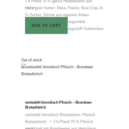
1 € Pfand 75 % ganze Heidelbeeren aus
Heinzlgrün Sorten: Reka, Patriot, Blue Crop 24
4,00
€
% Zucker, Zitrone aus eigenem Anbau
Geliermittel Pektin, Säuerungsmittel
ADD TO CART
Zitronensäure Konservierungsstoff Sorbinsäure
Out of stock
verteufelt himmlisch Pfirsich – Brombeer
Brotaufstrich
verteufelt himmlisch Brombeeren- Pfirsich
Brotaufstrich + 1 € Pfand 75 % Pfirsich
gestückelt mit Brombeeren aus Heinzlgrün
4,50
€