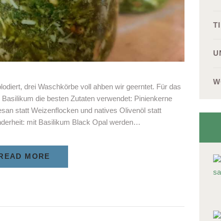
T
U
W
lodiert, drei Waschkörbe voll ahben wir geerntet. Für das
Basilikum die besten Zutaten verwendet: Pinienkerne
san statt Weizenflocken und natives Olivenöl statt
derheit: mit Basilikum Black Opal werden…
READ MORE