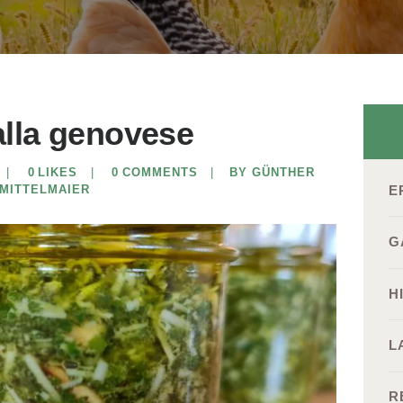
alla genovese
0
LIKES
0
COMMENTS
BY GÜNTHER
E
MITTELMAIER
G
H
L
R