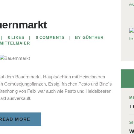
uernmarkt
0
LIKES
0
COMMENTS
BY GÜNTHER
MITTELMAIER
uf dem Bauernmarkt. Hauptsächlich mit Heidelbeeren
uch Gemüsejungpflanzen, Essig, frischen Pesto und Bine´s
ütenhonig von Felix war auch wie Pesto und Heidelbeeren
M
ald ausverkauft.
T
READ MORE
S
W