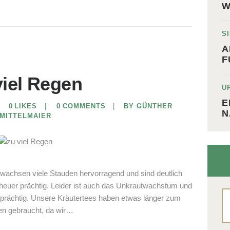
W
S
A
F
viel Regen
U
E
0
LIKES
0
COMMENTS
BY GÜNTHER
N
MITTELMAIER
r wachsen viele Stauden hervorragend und sind deutlich
d heuer prächtig. Leider ist auch das Unkrautwachstum und
S
rächtig. Unsere Kräutertees haben etwas länger zum
na
en gebraucht, da wir…