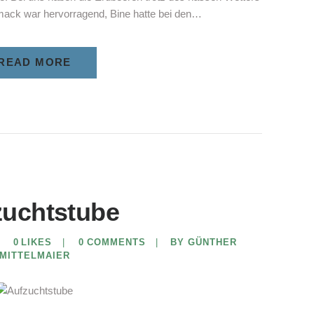
ack war hervorragend, Bine hatte bei den…
READ MORE
zuchtstube
0
LIKES
0
COMMENTS
BY GÜNTHER
MITTELMAIER