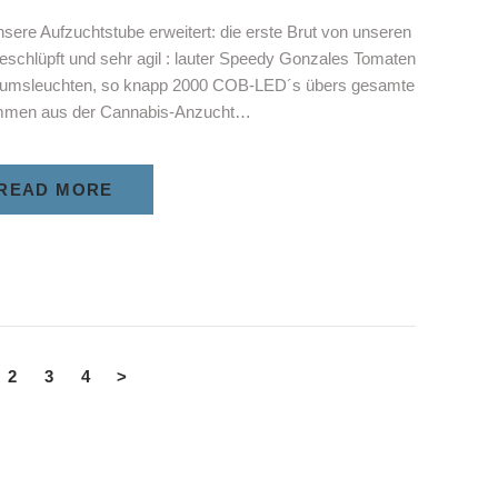
sere Aufzuchtstube erweitert: die erste Brut von unseren
eschlüpft und sehr agil : lauter Speedy Gonzales Tomaten
stumsleuchten, so knapp 2000 COB-LED´s übers gesamte
ommen aus der Cannabis-Anzucht…
READ MORE
merierung
GE
PAGE
2
PAGE
3
PAGE
4
>