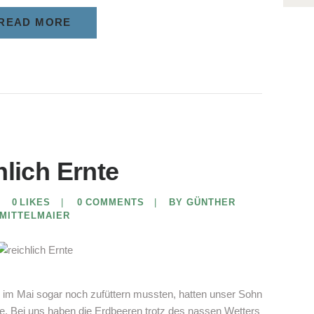
READ MORE
hlich Ernte
0
LIKES
0
COMMENTS
BY GÜNTHER
MITTELMAIER
 im Mai sogar noch zufüttern mussten, hatten unser Sohn
nte. Bei uns haben die Erdbeeren trotz des nassen Wetters