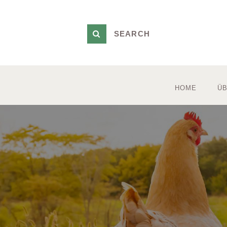
HOME
ÜB