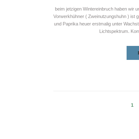
beim jetzigen Wintereinbruch haben wir un
Vorwerkhühner ( Zweinutzungshuhn ) ist g
und Paprika heuer erstmalig unter Wach
Lichtspektrum. K
Seitennum
PA
1
der