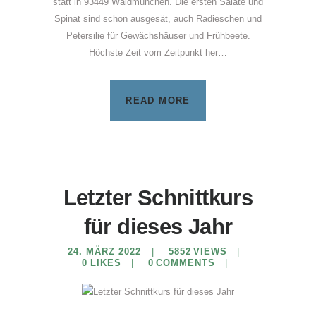
statt in 93449 Waldmünchen. Die ersten Salate und
Spinat sind schon ausgesät, auch Radieschen und
Petersilie für Gewächshäuser und Frühbeete.
Höchste Zeit vom Zeitpunkt her…
READ MORE
Letzter Schnittkurs
für dieses Jahr
24. MÄRZ 2022
5852
VIEWS
0
LIKES
0
COMMENTS