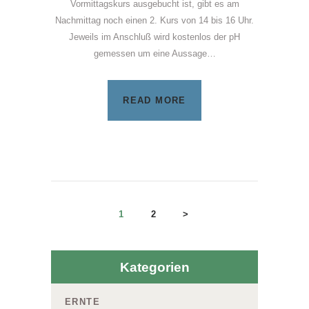
Vormittagskurs ausgebucht ist, gibt es am
Nachmittag noch einen 2. Kurs von 14 bis 16 Uhr.
Jeweils im Anschluß wird kostenlos der pH
gemessen um eine Aussage…
READ MORE
Seitennummerie
PAGE
1
PAGE
2
>
der
Kategorien
Beiträge
ERNTE