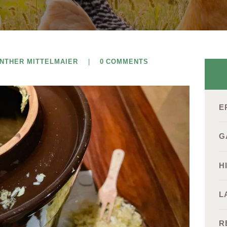
ÜNTHER MITTELMAIER
0
COMMENTS
E
G
H
L
R