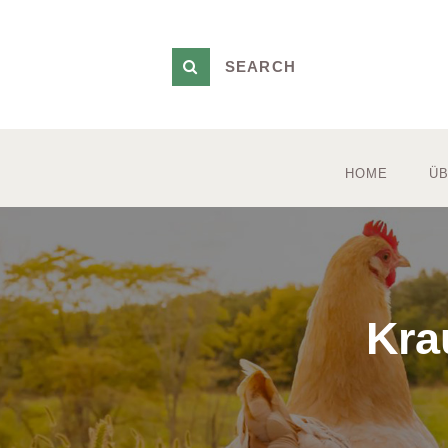
HOME
ÜB
Kra