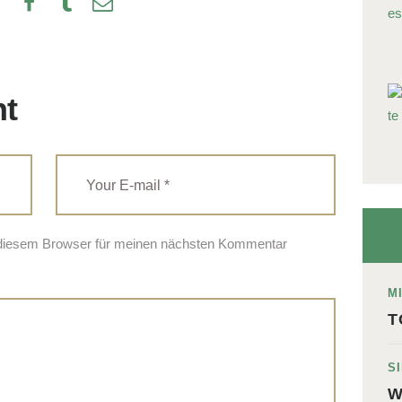
nt
 diesem Browser für meinen nächsten Kommentar
M
T
S
W