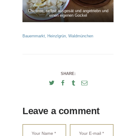
Chicoree, selbst ausgesät und angetriebn und
einen eigenen Gockel
Bauernmarkt
,
Heinzlgrün
,
Waldmünchen
SHARE:
Leave a comment